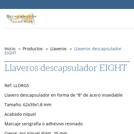
Warning
: Undefined property: Timber\PostQuery::$id in
/srv/vhost/objepub.com/home/html/src/themes/Memory/PostType
on line
141
Inicio
Productos
Llaveros
Llaveros descapsulador
EIGHT
Llaveros descapsulador EIGHT
Ref: LLORG5
Llavero descapsulador en forma de “8” de acero inoxidable
Tamaño: 62x39x1,8 mm
Acabado níquel
Marcaje serigrafía o adhesivo resinado
Cierre: aro níquel diám. 25 mm